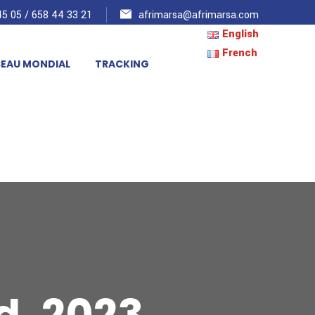
5 05 / 658 44 33 21
afrimarsa@afrimarsa.com
English
French
SEAU MONDIAL
TRACKING