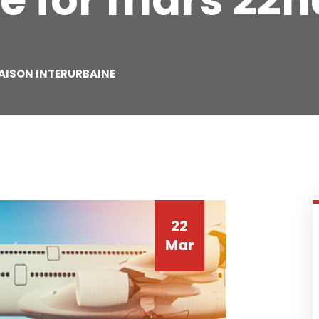
e for mars 22n
AISON INTERURBAINE
22
Mar