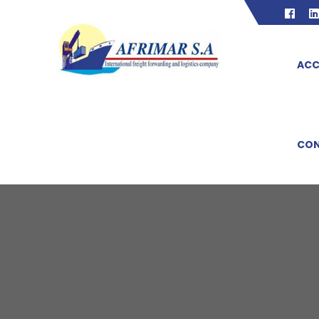
ACC
CO