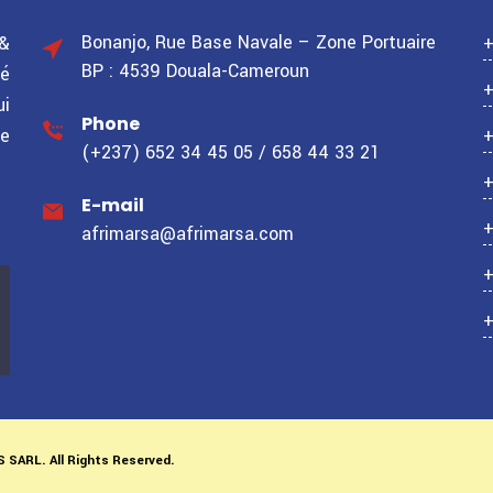
Bonanjo, Rue Base Navale – Zone Portuaire
&
BP : 4539 Douala-Cameroun
té
ui
Phone
ue
(+237) 652 34 45 05 / 658 44 33 21
E-mail
afrimarsa@afrimarsa.com
S SARL.
All Rights Reserved.