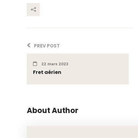
This Post
PREV POST
22 mars 2023
Fret aérien
About Author