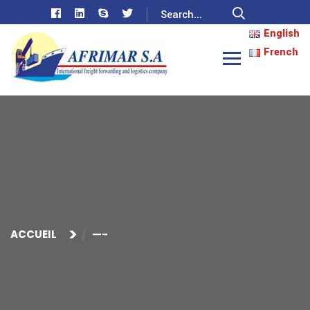
English
French
ACCUEIL
—-