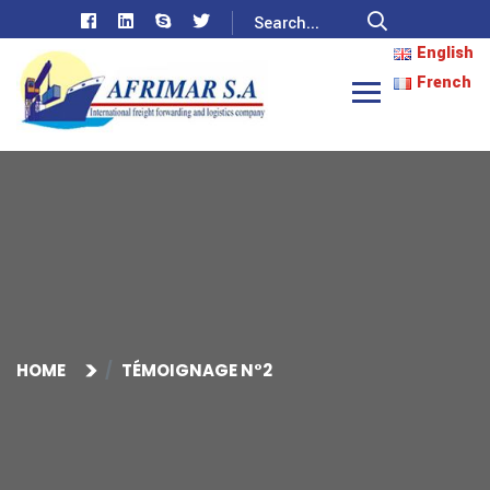
English
French
HOME
TÉMOIGNAGE N°2